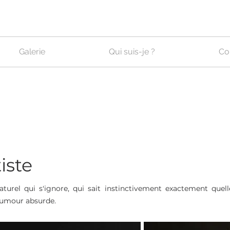
Galerie
Qui suis-je ?
Co
iste
aturel qui s'ignore, qui sait instinctivement exactement quel
'humour absurde.